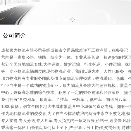
公司简介
成都顶力物流有限公司是经成都市交通局批准许可工商注册，税务登记
营的是一家集公路、铁路、航空为一体、专业从事长途、短途货物往返
都到全国各地物流专线,大件运输、散货运输、行李托运、小件运输、家
等、专业物流车辆调度的现代物流企业，我们以诚为本、人性化服务，
顶力物流拥有专业服务团队及供应链物流管理模式，物流采购、仓储、生
行业当中是一个成功的物流企业，顶力物流具备较大的运营规模，覆盖
中心，兼备高水准的综合技术、积累了一定的财务资源和经营策略，提
我们拥有“各类厢车、顶蓬车、半挂车、平板车 ，低栏车，前四后八车 
1000多辆，创立全国各地大中城市覆盖各中小城镇的直达专线，拥有一
作为现代物流业的佼佼者,为了在当今惊涛骇浪的商海中永立不败之地,特
专人接提,专人分送,专人押车,专人负责的一条龙服务,价格平,速度快,风险
秉承这一优良工作作风,我们从上至下,严于律己,分工协作,奖罚分明.特