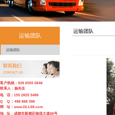
运输团队
运输团队
运输团队
客户热线：028 6555 0646
联系人：杨先生
电 话：155 2825 5488
Q Q ：498 888 398
网 址：
www.DLL68.com
地 址：成都市新都区物流大道88
号