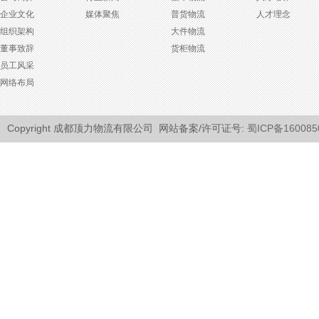
企业文化
媒体聚焦
普货物流
人才理念
组织架构
大件物流
董事致辞
货柜物流
员工风采
网络布局
Copyright 成都顶力物流有限公司 网站备案/许可证号:
蜀ICP备160085