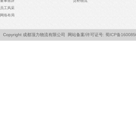
董事致辞
货柜物流
员工风采
网络布局
Copyright 成都顶力物流有限公司 网站备案/许可证号:
蜀ICP备160085